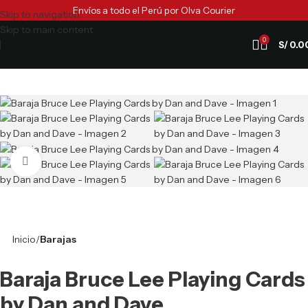
Envíos a todo el Perú por Olva Courier
Skip to navigation
Skip to main content
0
S/
0.0
Clic para ampliar
Inicio
Barajas
Baraja Bruce Lee Playing Cards
by Dan and Dave