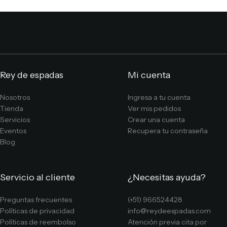
Rey de espadas
Mi cuenta
Nosotros
Ingresa a tu cuenta
Tienda
Ver mis pedidos
Servicios
Crear una cuenta
Eventos
Recupera tu contraseña
Blog
Servicio al cliente
¿Necesitas ayuda?
Preguntas frecuentes
(+51) 966524428
Políticas de privacidad
info@reydeespadas.com
Políticas de reembolso
Atención previa cita por