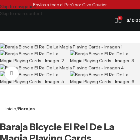
Envíos a todo el Perú por Olva Courier
Skip to navigation
Skip to main content
0
S/
0.0
Clic para ampliar
Inicio
Barajas
Baraja Bicycle El Rei De La
Magia Playing Cards