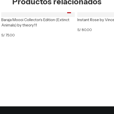
Productos relacionados
Baraja Moooi Collector’s Edition (Extinct
Instant Rose by Vinc
Animals) by theory11
S/
80.00
S/
75.00