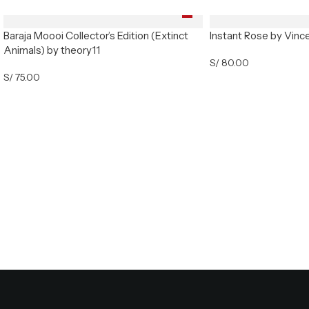
Baraja Moooi Collector’s Edition (Extinct
Instant Rose by Vinc
Animals) by theory11
S/
80.00
S/
75.00