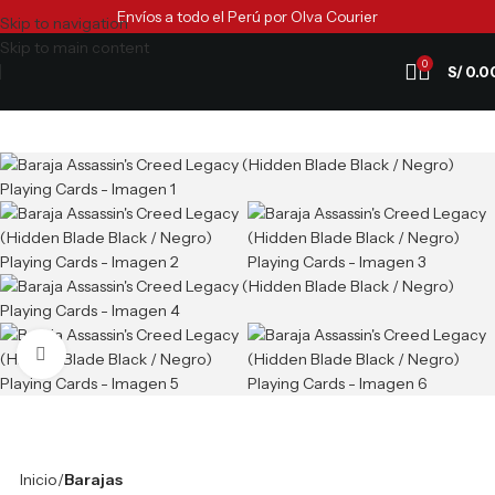
Envíos a todo el Perú por Olva Courier
Skip to navigation
Skip to main content
0
S/
0.0
Clic para ampliar
Inicio
Barajas