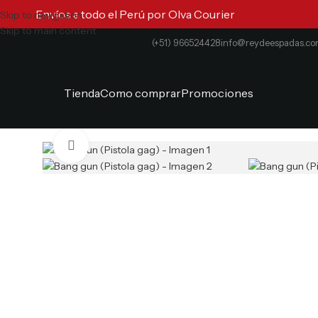
Envíos a todo el Perú por Olva Courier
Skip to navigation
Skip to main content
(+51) 966524428
info@reydeespadas.c
Tienda
Como comprar
Promociones
Clic para ampliar