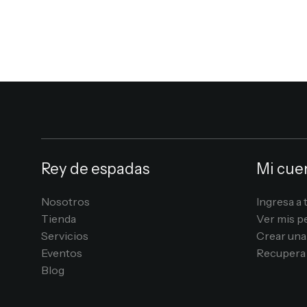
Rey de espadas
Mi cue
Nosotros
Ingresa a 
Tienda
Ver mis p
Servicios
Crear una
Eventos
Recupera 
Blog