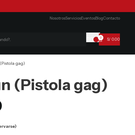
Nosotros
Servicios
Eventos
Blog
Contacto
0
S/
0.00
(Pistola gag)
n (Pistola gag)
0
ervarse)