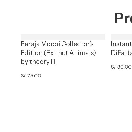
Pr
Baraja Moooi Collector’s
Instan
Edition (Extinct Animals)
DiFatt
by theory11
S/
80.00
S/
75.00