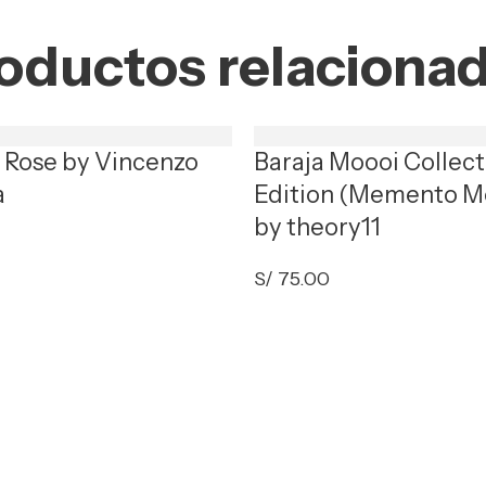
oductos relaciona
t Rose by Vincenzo
Baraja Moooi Collect
a
Edition (Memento M
by theory11
S/
75.00