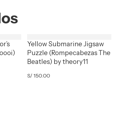
dos
or’s
Yellow Submarine Jigsaw
oooi)
Puzzle (Rompecabezas The
Beatles) by theory11
S/
150.00
Star
(Rom