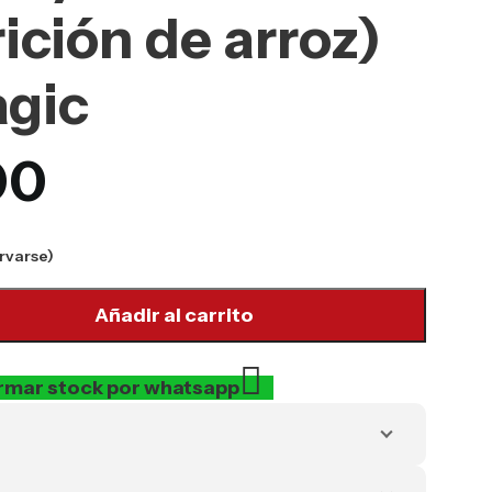
ición de arroz)
agic
00
rvarse)
Añadir al carrito
rmar stock por whatsapp