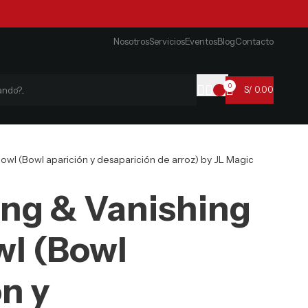
Nosotros
Servicios
Eventos
Blog
Contacto
0
S/
0.00
owl (Bowl aparición y desaparición de arroz) by JL Magic
ng & Vanishing
wl (Bowl
n y