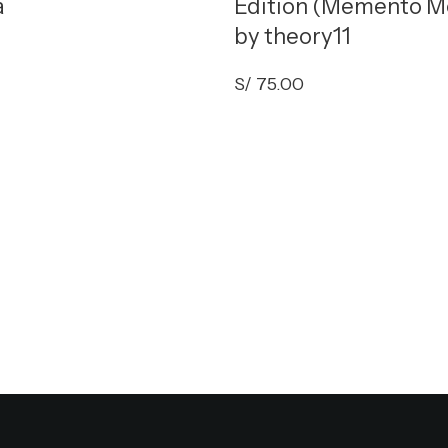
a
Edition (Memento M
by theory11
S/
75.00