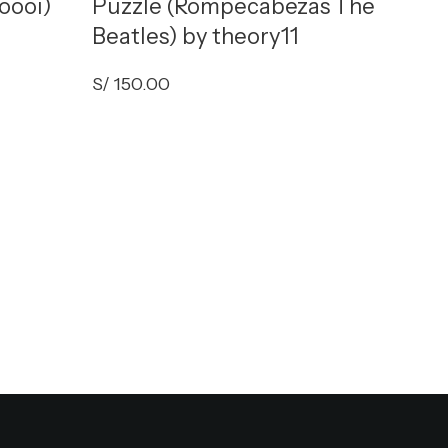
oooi)
Puzzle (Rompecabezas The
Beatles) by theory11
S/
150.00
Star
(Rom
theo
S/
150