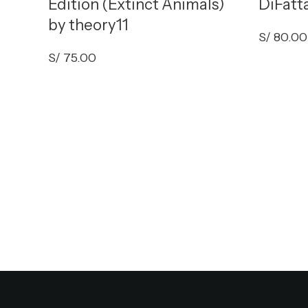
Edition (Extinct Animals)
DiFatt
by theory11
S/
80.00
S/
75.00