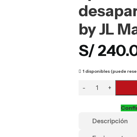
desapar
by JL M
S/
240.
1 disponibles (puede rese
Confi
Descripción