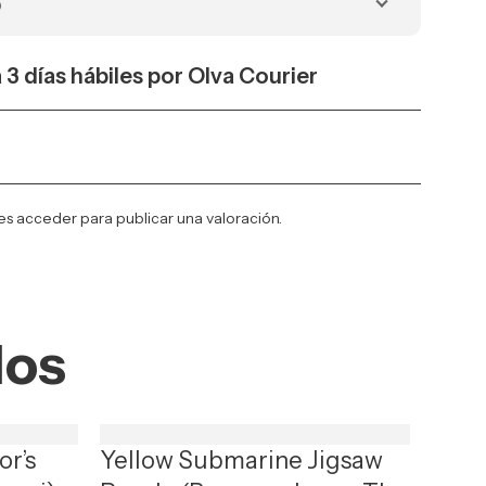
o
a 3 días hábiles por Olva Courier
es
acceder
para publicar una valoración.
dos
or’s
Yellow Submarine Jigsaw