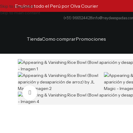
Envíos a todo el Perú por Olva Courier
Skip to navigation
Skip to main content
(+51) 966524428
info@reydeespadas.c
Tienda
Como comprar
Promociones
Clic para ampliar