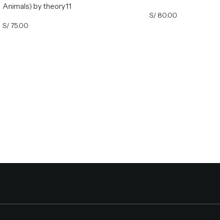
Animals) by theory11
S/
80.00
S/
75.00