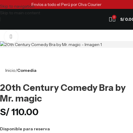
Envíos a todo el Perú por Olva Courier
Skip to navigation
Skip to main content
0
S/
0.0
Clic para ampliar
Inicio
Comedia
20th Century Comedy Bra by
Mr. magic
S/
110.00
Disponible para reserva